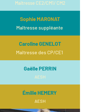
Maîtresse CE2/CM1/ CM2
Sophie MARONAT
Maîtresse suppléante
Caroline GENELOT
Maîtresse des CP/CE1
Gaëlle PERRIN
AESH
Émilie HEMERY
AESH