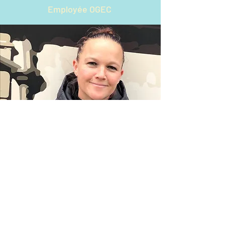
Employée OGEC
Elodie RONGET
Employée OGEC/ Atsem